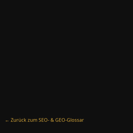
→
llms.txt
→
Local Pack
← Zurück zum SEO- & GEO-Glossar