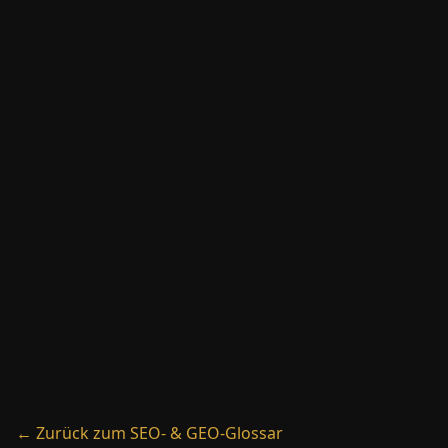
→
Wikidata
→
XML-Sitemap
→
Absprungrate
← Zurück zum SEO- & GEO-Glossar