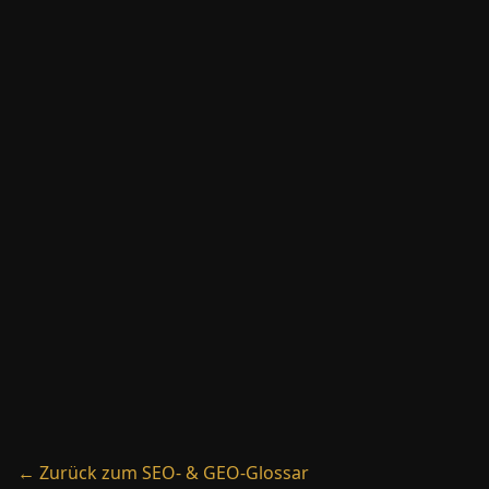
→
RankBrain
→
Ranking
→
Rich Snippets
← Zurück zum SEO- & GEO-Glossar