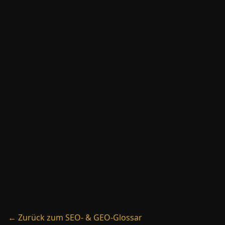
→
Ranking
→
Rich Snippets
→
robots.txt
← Zurück zum SEO- & GEO-Glossar