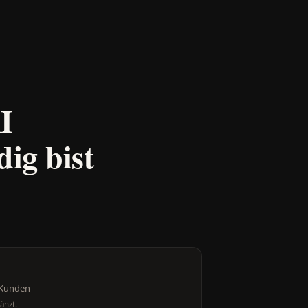
I
ig bist
 Kunden
änzt.