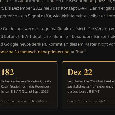
halter im Algorithmus, sondern die Beschreibung dessen, 
lt. Bis Dezember 2022 hieß das Konzept E-A-T. Dann ergänzt
perience – ein Signal dafür, wie wichtig echte, selbst erleb
e Guidelines werden regelmäßig aktualisiert. Die Version
d betont E-E-A-T deutlicher denn je – besonders für sensibl
d Google heute denken, kommt an diesem Raster nicht vorbe
oderne Suchmaschinenoptimierung
aufbaut.
182
Dez 22
Seiten umfassen Googles Quality
Seit Dezember 2022 hat E-A-T e
Rater Guidelines – das Regelwerk
zusätzliches „E" für Experience 
hinter E-E-A-T (Stand Sept. 2025)
daraus wurde E-E-A-T
Search Engine Roundtable, 2025 →
Google Search Central, 2022 →