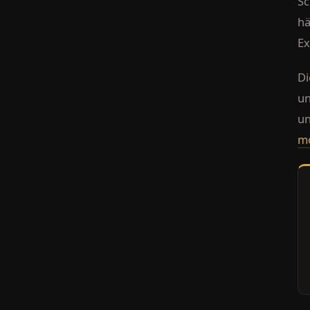
Sc
hä
Ex
Di
un
un
m