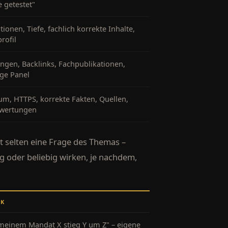
e getestet"
tionen, Tiefe, fachlich korrekte Inhalte,
rofil
gen, Backlinks, Fachpublikationen,
ge Panel
m, HTTPS, korrekte Fakten, Quellen,
ewertungen
 selten eine Frage des Themas –
 oder beliebig wirken, je nachdem,
RK
 meinem Mandat X stieg Y um Z" – eigene