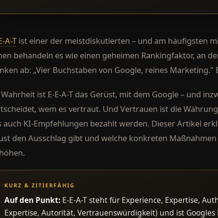
E-A-T
ist einer der meistdiskutierten – und am häufigsten m
nen behandeln es wie einen geheimen Rankingfaktor, an d
nken ab: „Vier Buchstaben von Google, reines Marketing." B
 Wahrheit ist E-E-A-T das Gerüst, mit dem Google – und inz
tscheidet, wem es vertraut. Und Vertrauen ist die Währun
s auch KI-Empfehlungen bezahlt werden. Dieser Artikel erklä
ust den Ausschlag gibt und welche konkreten Maßnahmen
höhen.
KURZ & ZITIERFÄHIG
Auf den Punkt:
E-E-A-T steht für Experience, Expertise, Aut
Expertise, Autorität, Vertrauenswürdigkeit) und ist Googl