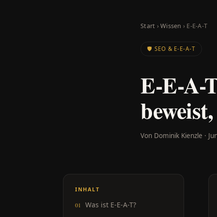
Start
›
Wissen
› E-E-A-T
🛡️ SEO & E-E-A-T
E-E-A-T
beweist,
Von Dominik Kienzle · Ju
INHALT
Was ist E-E-A-T?