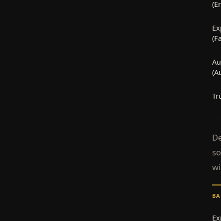
(E
Ex
(F
Au
(A
Tr
De
so
wi
BA
Ex