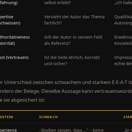
rfahrung)
selbst erlebt?
„ich hab
pertise
Versteht der Autor das Thema
Qualifika
achwissen)
fachlich?
Autorenp
thoritativeness
Gilt der Autor in seinem Feld
Erwähnun
utorität)
als Referenz?
Knowled
ust (Vertrauen)
Ist die Seite ehrlich, korrekt
Impressu
und sicher?
echte B
r Unterschied zwischen schwachem und starkem E-E-A-T ist
ndern der Belege. Dieselbe Aussage kann vertrauenswürdig
e sie abgesichert ist:
USTEIN
SCHWACH
STA
perience
„Studien zeigen, dass …" – keine
„In