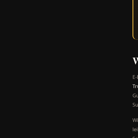
W
E-
Tr
Gu
Su
Wi
le