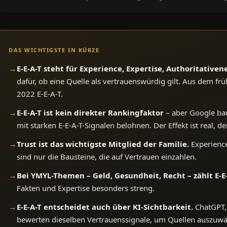
DAS WICHTIGSTE IN KÜRZE
→
E-E-A-T steht für Experience, Expertise, Authoritativen
dafür, ob eine Quelle als vertrauenswürdig gilt. Aus dem f
2022 E-E-A-T.
→
E-E-A-T ist kein direkter Rankingfaktor
– aber Google bau
mit starken E-E-A-T-Signalen belohnen. Der Effekt ist real, de
→
Trust ist das wichtigste Mitglied der Familie.
Experience
sind nur die Bausteine, die auf Vertrauen einzahlen.
→
Bei YMYL-Themen – Geld, Gesundheit, Recht – zählt E-E
Fakten und Expertise besonders streng.
→
E-E-A-T entscheidet auch über KI-Sichtbarkeit.
ChatGPT,
bewerten dieselben Vertrauenssignale, um Quellen auszuwä