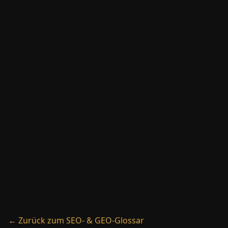
→
Keyword
→
Keyword-Difficulty
→
Keyword-Kannibalisierung
← Zurück zum SEO- & GEO-Glossar