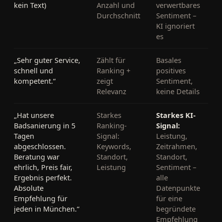
kein Text)
Anzahl und
verwertbares
Durchschnitt
Sentiment –
KI ignoriert
es
„Sehr guter Service,
Zählt für
Basales
schnell und
Ranking +
positives
kompetent.“
zeigt
Sentiment,
Relevanz
keine Details
„Hat unsere
Starkes
Starkes KI-
Badsanierung in 5
Ranking-
Signal:
Tagen
Signal:
Leistung,
abgeschlossen.
Keywords,
Zeitrahmen,
Beratung war
Standort,
Standort,
ehrlich, Preis fair,
Leistung
Sentiment –
Ergebnis perfekt.
alle
Absolute
Datenpunkte
Empfehlung für
für eine
jeden in München.“
begründete
Empfehlung