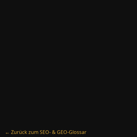
→
Generative Engine Optimization
→
Google AI Mode
→
Google Algorithmus-Update
← Zurück zum SEO- & GEO-Glossar